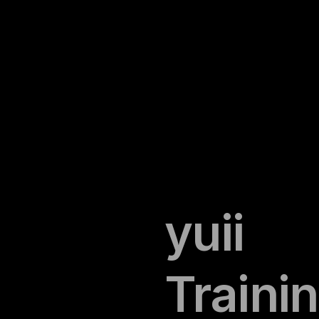
yuii
Traini