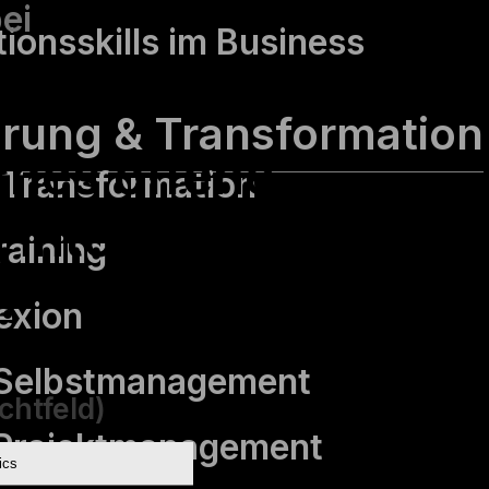
ei
ionsskills im Business
hrung & Transformation
ches offene
Transformation
 interessieren
raining
?
lexion
 Selbstmanagement
ichtfeld)
 Projektmanagement