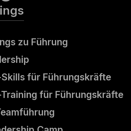
nings
nings zu Führung
dership
kills für Führungs­kräfte
Training für Führungs­kräfte
 Teamführung
adership Camp