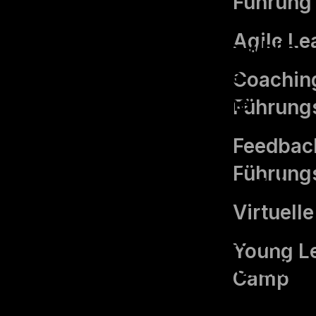
Führung
This website uses cookies to
Agile Le
improve your experience while
you navigate through the
Coaching
website. Out of these, the
Führungs
cookies that are categorized as
Feedback
necessary are stored on your
Führungs
browser as they are essential
Virtuell
for the working of basic
functionalities of the website.
Young L
We also use third-party cookies
Camp
that help us analyze and