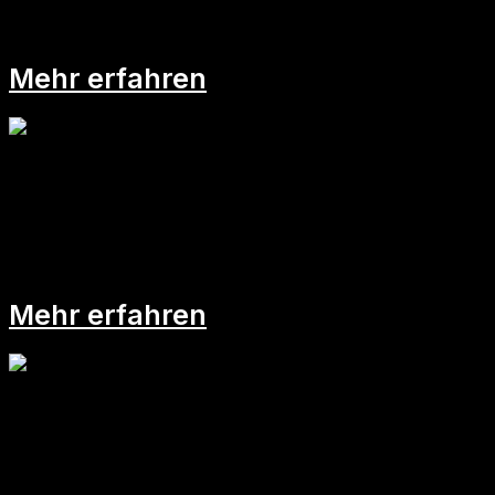
Plötzlich Führungskraft!
Mehr erfahren
Virtuelle Führung braucht Zeit
und Ziele
Mehr erfahren
Hilfe, ich habe keine Kontrolle