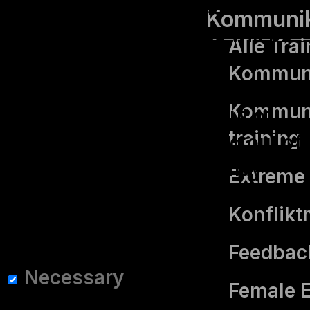
understand how you use this
Kommunik
website. These cookies will be
Alle Tra
stored in your browser only
Kommuni
with your consent. You also
Kommuni
have the option to opt-out of
training
these cookies. But opting out of
some of these cookies may
Extreme 
affect your browsing
Konflik
experience.
Necessary
Feedbac
Necessary
Female 
immer aktiv