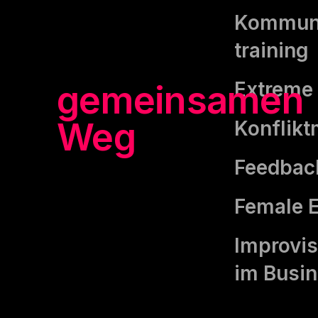
hilft dabei,
Kommuni
training
den
Extreme 
gemeinsamen
Weg
zum
Konflik
Ziel zu
Feedbac
finden.«
Female 
Improvis
im Busi