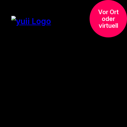
Vor Ort
oder
virtuell
Coaching für
Teams
Erfolgreiche
Teams haben