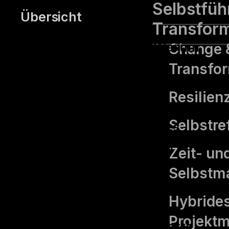
Selbstfüh
Übersicht
Transfor
Coaching für Teams. Warum
Change 
ist das wichtig? High
Transfo
Performance-Teams
Resilien
entstehen durch mehr als
Selbst­re
klare Ziel-vorgaben eines
Team-Leads. Es braucht
Zeit- un
echtes gegenseitiges
Selbstm
Vertrauen, eine transparente
Hybride
Rollenverteilung,
Projekt
gemeinsame Regeln, Werte,