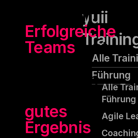
für einen.
yuii
Erfolgreiche
Trainin
Teams
eint
Alle Train
der
Führung
Anspruch
Alle Tra
an ein
Führung
gutes
Agile Le
Ergebnis
,
Coaching