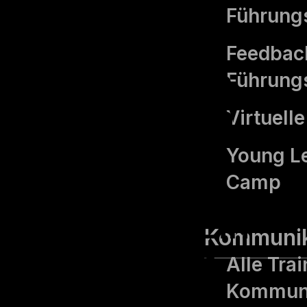
bei dem
Führungs
sich alle
Feedback
Beteiligten
Führungs
einbringen
Virtuell
und
Young L
gestalten
Camp
können. Ein
Kommunik
Coaching
Alle Tra
für Teams
Kommuni