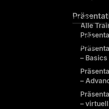
Teamziele und Visionen. Dies
Präsentat
gilt insbesondere heute, da
Alle Tra
Organisationen und ihre
Präsenta
Teams schnell wachsen, die
Fluktuation hoch ist oder sich
Präsentat
Zielvorgaben und
– Basics
Anforderungen – gerade
Präsenta
auch von außen – schnell
– Advan
ändern.
Präsenta
Durch unser Coaching für
– virtuel