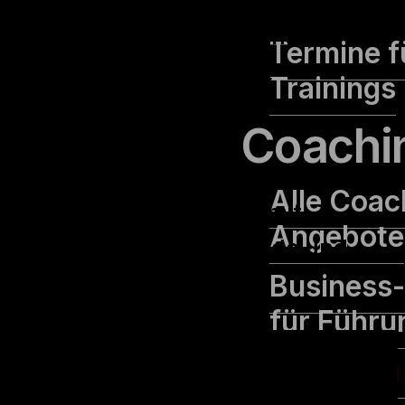
Teams unterstützen wir
Menschen, die gemeinsam
Termine f
viel erreichen wollen,
Trainings
Lösungen für ihre
Coachi
spezifischen
Herausforderungen zu
Alle Coac
entwickeln. Und das mit
Angebote
viel viel Energie, Freude und
Business
Leichtigkeit.
für Führu
Coaching