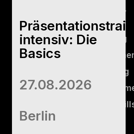
Kommunikations­
training
Präsentationstrai
intensiv: Die
Extreme Listening
Basics
Konflikt­manageme
Feedback-Training
27.08.2026
Female Empowerm
Improvisationsskill
Berlin
im Business