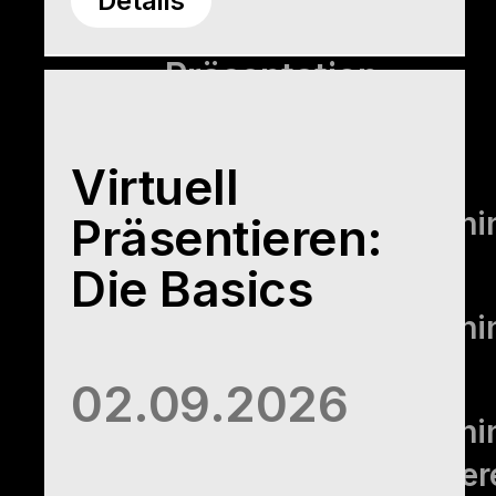
Details
Präsentation
Alle Trainings zu
Präsentation
Virtuell
Präsentations­­train
Präsentieren:
– Basics
Die Basics
Präsentations­traini
– Advanced
02.09.2026
Präsentationstraini
– virtuell präsentie