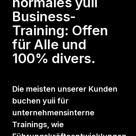
normales yuii
Das yuii Prinzip
Business-
Unsere Kunden
Training: Offen
Unser Team
für Alle und
yuii Blog
100% divers.
Kontakt
Die meisten unserer Kunden
buchen yuii für
unternehmensinterne
DE
EN
Trainings, wie