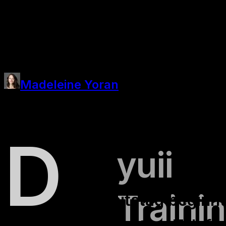
nicht reicht
2. Oktober 2025
Madeleine Yoran
D
yuii
Traini
er Arbeitstag beginnt
E-Mails beantworten, Telefo