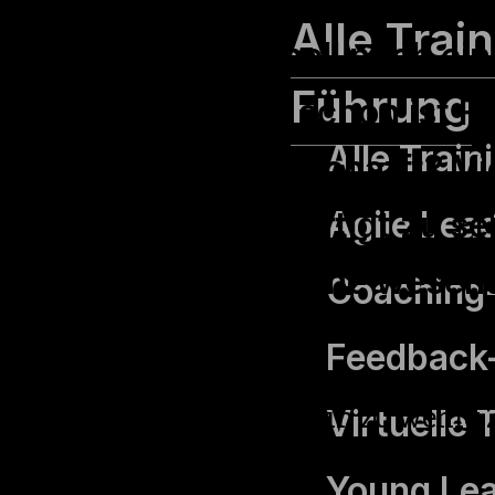
Alle Trai
vorbereiten, schnell noch ei
Führung
bearbeiten – und schon ist 
Alle Trai
wurde wirklich geschafft? Vi
Agile Lea
permanent beschäftigt zu s
Ende des Tages keine wesentl
Coaching-S
sehen.
Feedback-
Die Ursache liegt selten in zu wenig 
Virtuelle
fehlender Selbstorganisation. Zeitma
Young Le