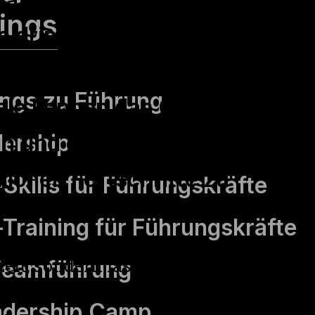
nings
ne dringende Anfrage
Feierabend. Aber was
nings zu Führung
ele kennen das Gefühl,
dership
ein und dennoch am
ichen Fortschritte zu
kills für Führungs­kräfte
Training für Führungs­kräfte
Zeit, sondern fast immer in
 Teamführung
nagement allein ist nur die
adership Camp