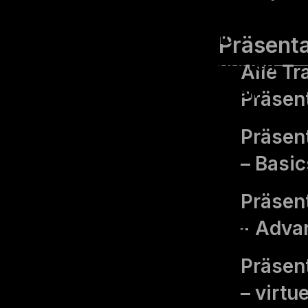
und mechatronische
Produkte entwickelt und
Präsenta
produziert. An 46 Standorten
Alle Tr
in 21 Ländern arbeiten mehr
Präsen
als 18.000 Mitarbeiter*innen.
Präsent
Dabei ist es stets eigener
– Basic
Anspruch, dass sich die
Mitarbeitenden flexibel,
Präsent
kompetent und kundennah
– Adva
zeigen.
Präsent
– virtu
Die Förderung und