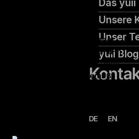
Das yuii
KOSTAL nach einem
Trainingsanbieter, der
Unsere 
insbesondere die
Unser T
Herausforderungen junger
Führungskräfte kennt und in
yuii Blog
der Lage ist, hilfreiche Tools
Kontak
und Techniken zeitgemäß
und erlebnisorientiert zu
vermitteln.
DE
EN