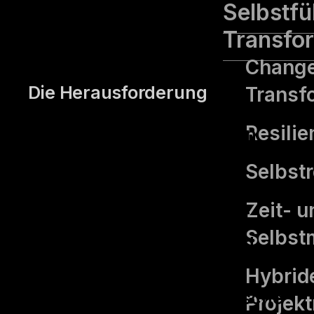
Selbstf
Transfo
Change
Die Heraus­forderung
Transf
Resilie
Die KOSTAL-Gruppe ist ein
weltweit agierendes
Selbst­
unabhängiges
Zeit- u
Familienunternehmen mit
Selbs
Stammsitz in Lüdenscheid,
das technologisch
Hybrid
anspruchsvolle elektronische
Projek