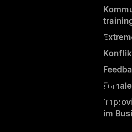
der die
Kommun
trainin
Zielgruppe
wirklich gut
Extrem
kennt und
Konfli
einen
Feedba
zeitgemäßen
Femal
Methodenmix
Improvi
anbietet.«
im Bus