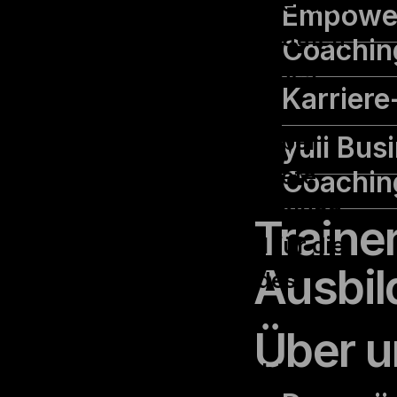
im Blick hat. Die angehenden
Empowe
Führungskräfte durchlaufen
Coachin
hier nicht nur ein internes
Karrier
Development-Center,
sondern erhalten darüber
yuii Bus
hinaus eine zielgerichtete
Coachin
Führungskräfteentwicklung,
Traine
die sie fit machen soll für die
Ausbil
Herausforderungen des
späteren Führungsalltags.
Über u
Für die Trainings suchte