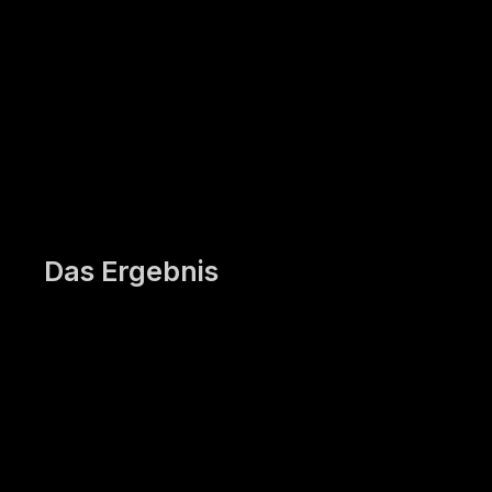
überdurchschni
gut.«
Das Ergebnis
Seit 2019 arbeiten die
KOSTAL-Gruppe und yuii
Business-Training zusammen
und entwickelten gemeinsam