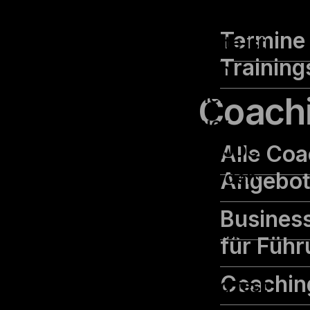
Weiterentwicklung der
Termine 
eigenen internen Talente ist
Training
der KOSTAL-Gruppe ein
großes Anliegen. Daher
Coach
wurde 2019 das „Junior
Alle Coa
Development Center“ (JDC)
Angebo
ins Leben gerufen, das den
internen
Busines
Führungsnachwuchs und
für Führ
dessen
Coachin
Kompetenzentwicklung fest