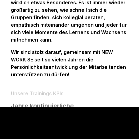
wirklich etwas Besonderes. Es ist immer wieder
großartig zu sehen, wie schnell sich die
Gruppen finden, sich kollegial beraten,
empathisch miteinander umgehen und jeder für
sich viele Momente des Lernens und Wachsens
mitnehmen kann.
Wir sind stolz darauf, gemeinsam mit NEW
WORK SE seit so vielen Jahren die
Persönlichkeitsentwicklung der Mitarbeitenden
unterstützen zu dürfen!
Unsere Trainings KPIs
Jahre kontinuierliche
Zusammenarbeit mit NEW WORK SE
0
Durchgeführte “Reflect upon
yourself” Trainings auf Deutsch &
Englisch