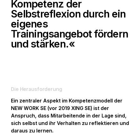
Kompetenz der
Resilienztraining
Selbstreflexion durch ein
Selbst­reflexion
eigenes
Zeit- und Selbstmanagement
Trainingsangebot fördern
Hybrides Projektmanagement
und stärken.«
Präsentation
Alle Trainings zu Präsentation
Präsentations­­training – Basics
Präsentations­training – Advanced
Die Heraus­forderung
Präsentationstraining – virtuell
präsentieren
Ein zentraler Aspekt im Kompetenzmodell der
NEW WORK SE (vor 2019 XING SE) ist der
Anspruch, dass Mitarbeitende in der Lage sind,
Termine für offene Trainings
sich selbst und ihr Verhalten zu reflektieren und
Coaching
daraus zu lernen.