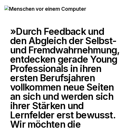
Feedback-Training für Führungs­kräfte
Virtuelle Teamführung
Young Leadership Camp
»Durch Feedback und
Kommunikation
den Abgleich der Selbst-
Alle Trainings zu Kommunikation
und Fremdwahrnehmung,
Kommunikations­training
entdecken gerade Young
Extreme Listening
Professionals in ihren
Konflikt­management
ersten Berufsjahren
Feedback-Training
vollkommen neue Seiten
Female Empowerment
an sich und werden sich
Improvisationsskills im Business
ihrer Stärken und
Lernfelder erst bewusst.
Selbstführung & Transformation
Wir möchten die
Change & Transformation