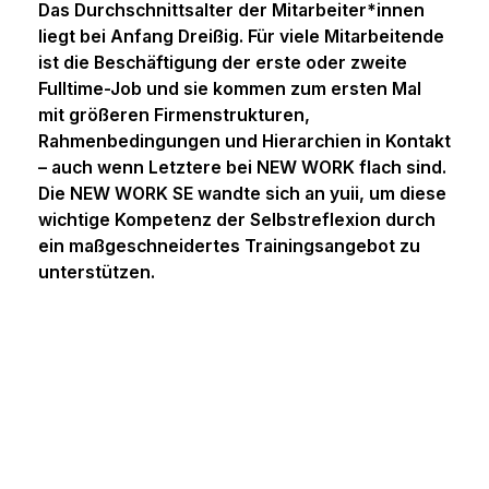
Das Durchschnittsalter der Mitarbeiter*innen
Alle Coaching Angebote
liegt bei Anfang Dreißig. Für viele Mitarbeitende
Business-Coaching für
ist die Beschäftigung der erste oder zweite
Führungskräfte
Fulltime-Job und sie kommen zum ersten Mal
mit größeren Firmenstrukturen,
Coaching für Teams
Rahmenbedingungen und Hierarchien in Kontakt
Empowerment-Coaching
– auch wenn Letztere bei NEW WORK flach sind.
Karriere-Coaching
Die NEW WORK SE wandte sich an yuii, um diese
wichtige Kompetenz der Selbstreflexion durch
yuii Business-Coaching
ein maßgeschneidertes Trainingsangebot zu
Trainer-Ausbildung
unterstützen.
Über uns
Das yuii Prinzip
Unsere Kunden
Unser Team
yuii Blog