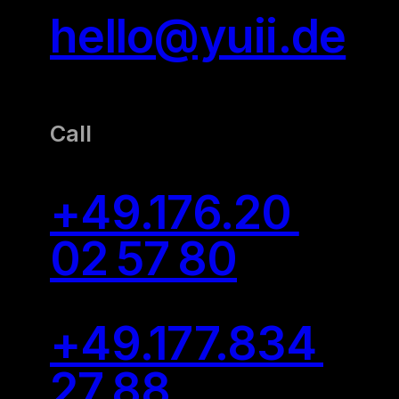
hello@yuii.de
Call
+49.176.20
02 57 80
+49.177.834
27 88