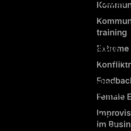
cookies that are categorized as
Kommuni
necessary are stored on your
Kommuni
browser as they are essential
training
for the working of basic
functionalities of the website.
Extreme 
We also use third-party cookies
Konflik
that help us analyze and
Feedbac
understand how you use this
website. These cookies will be
Female 
stored in your browser only
Improvis
with your consent. You also
im Busi
have the option to opt-out of