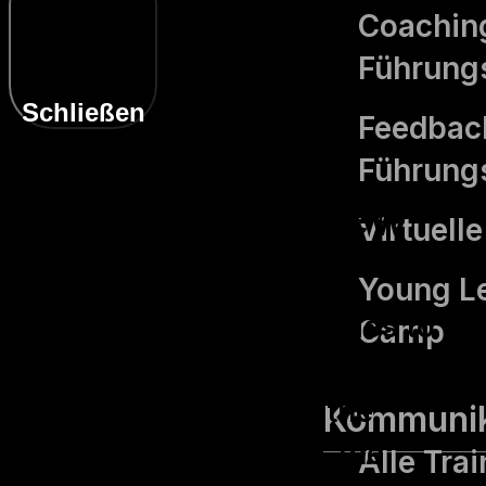
Coaching
Führungs
Schließen
Feedback
Führungs
Privacy Overview
Virtuell
Young L
This website uses cookies to
Camp
improve your experience while
you navigate through the
Kommunik
website. Out of these, the
Alle Tra