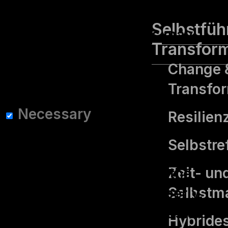
these cookies. But opting out of
Selbstfüh
some of these cookies may
Transfor
affect your browsing
Change 
experience.
Transfo
Necessary
Necessary
Resilien
immer aktiv
Selbst­re
Necessary cookies are
Zeit- un
absolutely essential for the
Selbstm
website to function properly.
These cookies ensure basic
Hybride