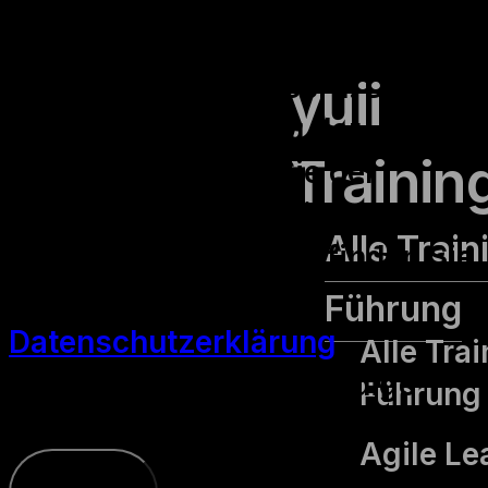
Cookies helfen uns, die
Benutzerfreundlichkeit unserer
Website zu verbessern. Durch
yuii
die weitere Nutzung der
Trainin
Website stimmen Sie der
Verwendung zu. Weitere
Alle Train
Informationen hierzu finden Sie
in unserer
Führung
Datenschutzerklärung
Alle Tra
Anpassen
Nur notwendige
Führung
Cookies
Akzeptieren
Agile Le