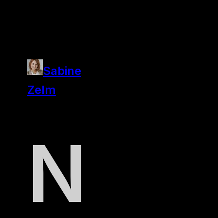
ausreichend
1. August
Sabine
2011
Zelm
N
ach einer
Gemeinschaftsstudie der