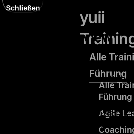
Schließen
yuii
Privacy Overview
Trainin
Alle Train
This website uses cookies to
Führung
improve your experience while
Alle Tra
you navigate through the
Führung
website. Out of these, the
Agile Le
cookies that are categorized as
necessary are stored on your
Coaching