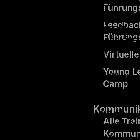
browser as they are essential
Führungs
for the working of basic
Feedback
functionalities of the website.
Führungs
We also use third-party cookies
that help us analyze and
Virtuell
understand how you use this
Young L
website. These cookies will be
Camp
stored in your browser only
with your consent. You also
Kommunik
have the option to opt-out of
Alle Tra
these cookies. But opting out of
Kommuni
some of these cookies may