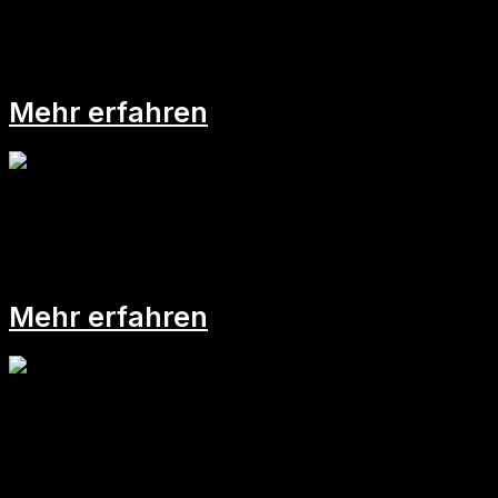
Switch & Change – alles eine
Frage der Perspektive
Mehr erfahren
Hilfe, ich improvisiere!
Mehr erfahren
Talentmanagement in
Unternehmen nicht ausreichend