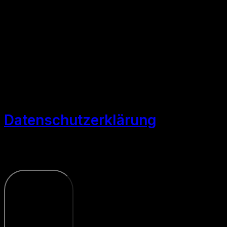
Website zu verbessern. Durch
die weitere Nutzung der
Website stimmen Sie der
Verwendung zu. Weitere
Informationen hierzu finden Sie
in unserer
Datenschutzerklärung
Anpassen
Nur notwendige
Cookies
Akzeptieren