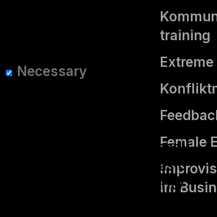
affect your browsing
Kommuni
experience.
training
Necessary
Extreme 
Necessary
Konflik
immer aktiv
Necessary cookies are
Feedbac
absolutely essential for the
Female 
website to function properly.
These cookies ensure basic
Improvis
functionalities and security
im Busi
features of the website,