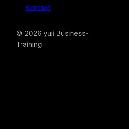
Kontakt
© 2026 yuii Business-
Training
Diese Internetseite verwendet
Cookies und Google Analytics
für die Analyse und Statistik.
Cookies helfen uns, die
Benutzerfreundlichkeit unserer