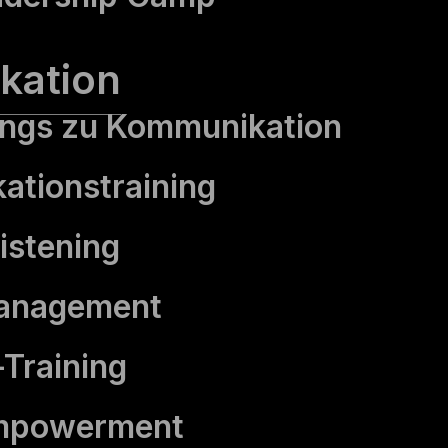
kation
nings zu Kommunikation
tions­training
istening
management
Training
mpowerment