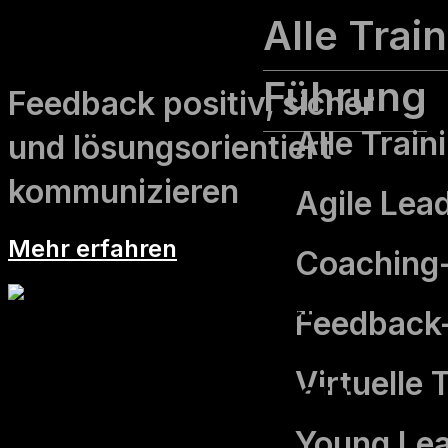
Alle Trai
Feedback-Training
Führung
Feedback positiv, sicher
Alle Trai
und lösungs­orientiert
kommunizieren
Agile Lea
Mehr erfahren
Coaching-S
Feedback-
Virtuelle
Young Le
Konflikt­management