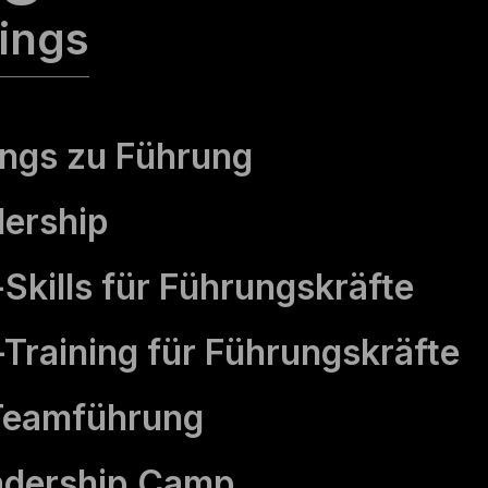
nings
nings zu Führung
dership
kills für Führungs­kräfte
Training für Führungs­kräfte
 Teamführung
adership Camp