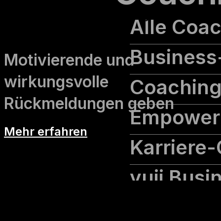
Feedback-Training für Führungs­
Alle Coa
kräfte
Business
Motivierende und
wirkungsvolle
Coaching
Rückmeldungen geben
Empower
Mehr erfahren
Karriere
yuii Bus
Traine