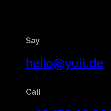
Über u
Das yuii 
Say
Unsere K
hello@yuii.de
Unser T
yuii Blog
Call
Kontak