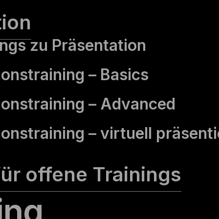
tion
ings zu Präsentation
ons­­training – Basics
ions­training – Advanced
onstraining – virtuell präsent
ür offene Trainings
ing