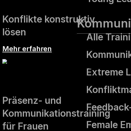
Konflikte konstruktiv
Kommuni
lösen
Alle Trai
Mehr erfahren
Kommunika
Extreme L
Female Empowerment
Konflikt­
Präsenz- und
Feedback-
Kommunikationstraining
Female E
für Frauen