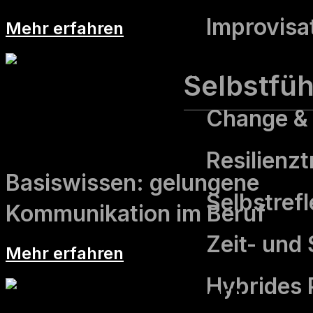
Improvisat
Mehr erfahren
Selbstfü
Change & 
Kommunikations­training
Resilienzt
Basiswissen: gelungene
Selbst­ref
Kommunikation im Beruf
Zeit- und
Mehr erfahren
Hybrides