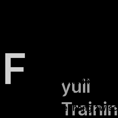
„Ich bin zu nett, deswegen k
weiter.“
F
yuii
atale Job-Irrtümer I: Es
Menschen ganz klar zu sein, 
Traini
Kausalzusammenhang zwische